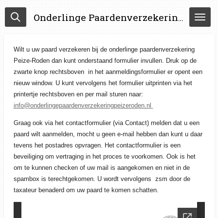
Ga
Onderlinge Paardenverzekering Maatschappij Peize-Roden W.A.
direct
naar
de
Wilt u uw paard verzekeren bij de onderlinge paardenverzekering
hoofdinhoud
Peize-Roden dan kunt onderstaand formulier invullen. Druk op de
zwarte knop rechtsboven in het aanmeldingsformulier er opent een
nieuw window. U kunt vervolgens het formulier uitprinten via het
printertje rechtsboven en per mail sturen naar:
info@onderlingepaardenverzekeringpeizeroden.nl
Graag ook via het contactformulier (via Contact) melden dat u een
paard wilt aanmelden, mocht u geen e-mail hebben dan kunt u daar
tevens het postadres opvragen. Het contactformulier is een
beveiliging om vertraging in het proces te voorkomen. Ook is het
om te kunnen checken of uw mail is aangekomen en niet in de
spambox is terechtgekomen. U wordt vervolgens zsm door de
taxateur benaderd om uw paard te komen schatten.