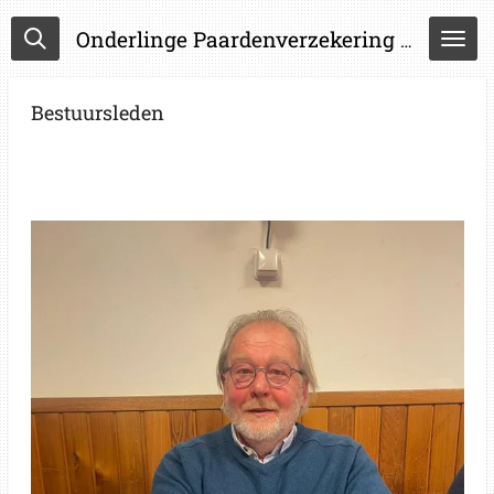
Ga
Onderlinge Paardenverzekering Maatschappij Peize-Roden W.A.
direct
naar
de
Bestuursleden
hoofdinhoud